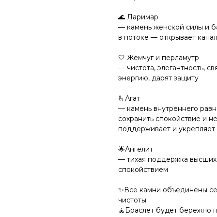
🌊 Ларимар
— камень женской силы и б
в потоке — открывает канал
🤍 Жемчуг и перламутр
— чистота, элегантность, с
энергию, дарят защиту
🫰Агат
— камень внутреннего равн
сохранить спокойствие и не
поддерживает и укрепляет 
🌟Ангелит
— тихая поддержка высших 
спокойствием ⠀
✨Все камни объединены се
чистоты. ⠀ ⠀
🧘Браслет будет бережно н