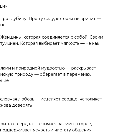
ши»
 Про глубину. Про ту силу, которая не кричит —
не.
 Женщины, которая соединяется с собой. Своим
нтуицией. Которая выбирает мягкость — не как
иклами и природной мудростью — раскрывает
енскую природу — оберегает в переменах,
ение
условная любовь — исцеляет сердце, наполняет
снова доверять
рить от сердца — снимает зажимы в горле,
 поддерживает ясность и чистоту общения