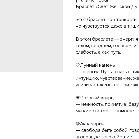
| Talisman Soul |
Браслет «Свет Женской Ду
Этот браслет про тонкость.
но чувствуется даже в тиши
В этом браслете — энергия
телом, сердцем, голосом, и
слабость, а как путь.
🤍Лунный камень
— энергия Луны, связь с ц
интуицию, чувствование, ж
усиливает женское притяж
💗Розовый кварц
— нежность, принятие, без
мягким светом — помогает 
🩵Аквамарин
— свобода быть собой, гово
возвращает спокойствие —