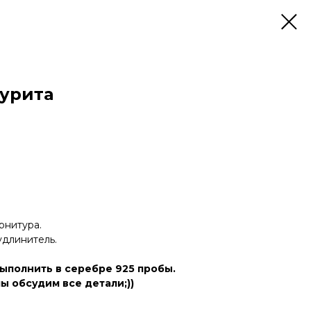
зурита
рнитура.
удлинитель.
ыполнить в серебре 925 пробы.
ы обсудим все детали;))