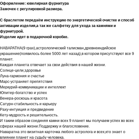
Оформление: ювелирная фурнитура
Замочек с регулировкой размера.
С браслетом передаём инструкцию по энергетической очистке и способ
активации изделия,а так же салфетку для ухода за камнями и
фурнитурой.
Изделие идет в подарочной коробке.
НАВАРАТНА(9 грах),астрологический талисман,древнеиндийское
украшение(появилось более 5000 лет назад),в котором присутствуют все 9
планет.
Каждая планета отвечает за свои действия в нашей жизни.
Солнце-цели,здоровье
Луна-гармония и счастье
Марс-устраняет препятствия
Меркурий-коммуникации и интеллект
Юпитер-богатство и успех
Венера-роскошь и красота
Сатурн-стабильность и карьеру
Раху-интуиция и предвидение
Кету-мудрость и решительность.
И таким образом соединяя камни всех 9 планет мы получаем успех во всех
сферах нашей жизни.Поддержку и благословение.
Наваратна это визитная карточка любого астролога и всех,кто знает о
влиянии планет на судьбу человека.